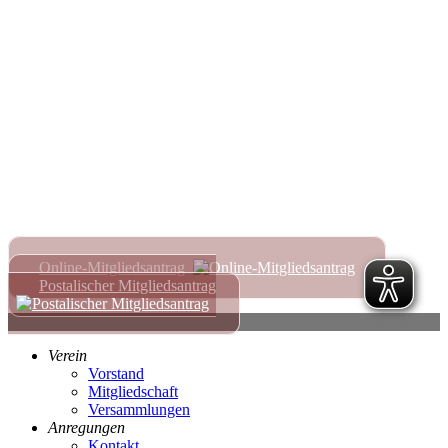
die Nummer (05520) 99 98 420 ist möglich.
KÜNDIGUNG DER MITGLIEDSCHAFT
Die Mitgliedschaft kann nur zum Ende eines jeden
Kalenderjahres erfolgen. Dazu ist die 3monatige
Kündigungsfrist zu beachten. Also muss das ebenfalls
formlose Schreiben per Mail, per Fax oder per Post spätestens
bis zum 30.09. eines jeden Jahres bei uns sein. Nach der
ausgesprochenen Kündigung kann das Angebot des SVB
noch bis zum Ende des Jahres genutzt werden.
Online-Mitgliedsantrag
Postalischer Mitgliedsantrag
Verein
Vorstand
Mitgliedschaft
Versammlungen
Anregungen
Kontakt