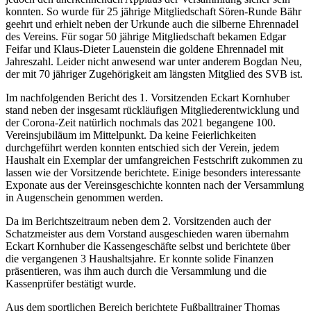
konnten. So wurde für 25 jährige Mitgliedschaft Sören-Runde Bähr
geehrt und erhielt neben der Urkunde auch die silberne Ehrennadel
des Vereins. Für sogar 50 jährige Mitgliedschaft bekamen Edgar
Feifar und Klaus-Dieter Lauenstein die goldene Ehrennadel mit
Jahreszahl. Leider nicht anwesend war unter anderem Bogdan Neu,
der mit 70 jähriger Zugehörigkeit am längsten Mitglied des SVB ist.
Im nachfolgenden Bericht des 1. Vorsitzenden Eckart Kornhuber
stand neben der insgesamt rückläufigen Mitgliederentwicklung und
der Corona-Zeit natürlich nochmals das 2021 begangene 100.
Vereinsjubiläum im Mittelpunkt. Da keine Feierlichkeiten
durchgeführt werden konnten entschied sich der Verein, jedem
Haushalt ein Exemplar der umfangreichen Festschrift zukommen zu
lassen wie der Vorsitzende berichtete. Einige besonders interessante
Exponate aus der Vereinsgeschichte konnten nach der Versammlung
in Augenschein genommen werden.
Da im Berichtszeitraum neben dem 2. Vorsitzenden auch der
Schatzmeister aus dem Vorstand ausgeschieden waren übernahm
Eckart Kornhuber die Kassengeschäfte selbst und berichtete über
die vergangenen 3 Haushaltsjahre. Er konnte solide Finanzen
präsentieren, was ihm auch durch die Versammlung und die
Kassenprüfer bestätigt wurde.
Aus dem sportlichen Bereich berichtete Fußballtrainer Thomas