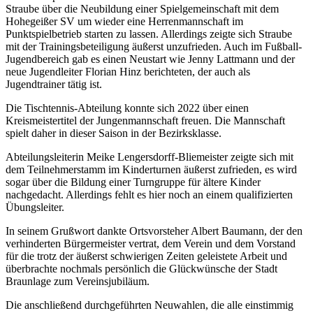
Straube über die Neubildung einer Spielgemeinschaft mit dem
Hohegeißer SV um wieder eine Herrenmannschaft im
Punktspielbetrieb starten zu lassen. Allerdings zeigte sich Straube
mit der Trainingsbeteiligung äußerst unzufrieden. Auch im Fußball-
Jugendbereich gab es einen Neustart wie Jenny Lattmann und der
neue Jugendleiter Florian Hinz berichteten, der auch als
Jugendtrainer tätig ist.
Die Tischtennis-Abteilung konnte sich 2022 über einen
Kreismeistertitel der Jungenmannschaft freuen. Die Mannschaft
spielt daher in dieser Saison in der Bezirksklasse.
Abteilungsleiterin Meike Lengersdorff-Bliemeister zeigte sich mit
dem Teilnehmerstamm im Kinderturnen äußerst zufrieden, es wird
sogar über die Bildung einer Turngruppe für ältere Kinder
nachgedacht. Allerdings fehlt es hier noch an einem qualifizierten
Übungsleiter.
In seinem Grußwort dankte Ortsvorsteher Albert Baumann, der den
verhinderten Bürgermeister vertrat, dem Verein und dem Vorstand
für die trotz der äußerst schwierigen Zeiten geleistete Arbeit und
überbrachte nochmals persönlich die Glückwünsche der Stadt
Braunlage zum Vereinsjubiläum.
Die anschließend durchgeführten Neuwahlen, die alle einstimmig